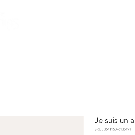
Marie-Laure & Olivier - Vignerons Indépendants
domainefemenias@gmail.com
+33 (0)7 55 60 61 
Je suis un a
SKU : 364115376135191