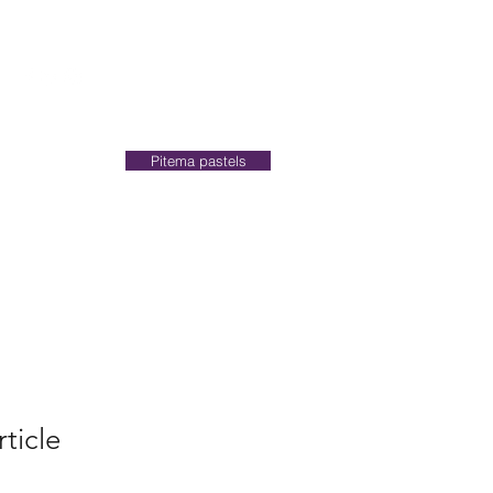
Contact
Pitema pastels
06
rticle